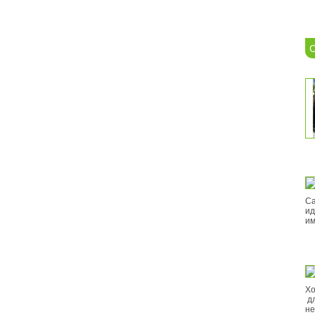
С
Са
ид
им
Хо
дл
не