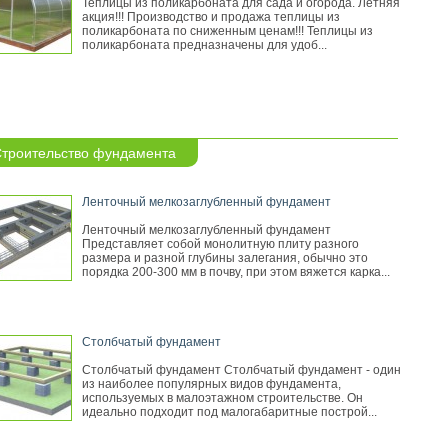
Теплицы из поликарбоната для сада и огорода. Летняя
акция!!! Производство и продажа теплицы из
поликарбоната по сниженным ценам!!! Теплицы из
поликарбоната предназначены для удоб...
троительство фундамента
Ленточный мелкозаглубленный фундамент
Ленточный мелкозаглубленный фундамент
Представляет собой монолитную плиту разного
размера и разной глубины залегания, обычно это
порядка 200-300 мм в почву, при этом вяжется карка...
Столбчатый фундамент
Столбчатый фундамент Столбчатый фундамент - один
из наиболее популярных видов фундамента,
используемых в малоэтажном строительстве. Он
идеально подходит под малогабаритные построй...