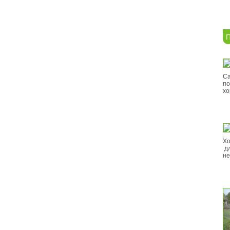
П
Са
по
хо
Хо
дл
не